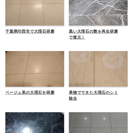
千葉県印西市で大理石研磨
黒い大理石の艶を再生研磨
で復元！
ベージュ系の大理石を研磨
果物でできた大理石のシミ
除去