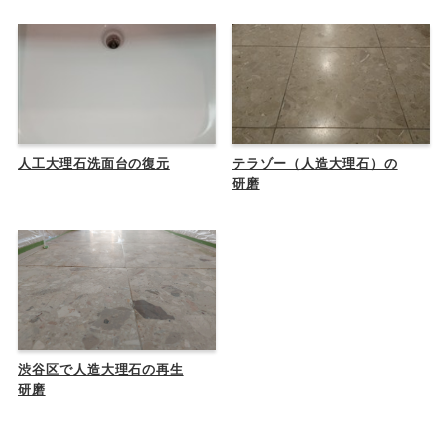
人工大理石洗面台の復元
テラゾー（人造大理石）の
研磨
渋谷区で人造大理石の再生
研磨