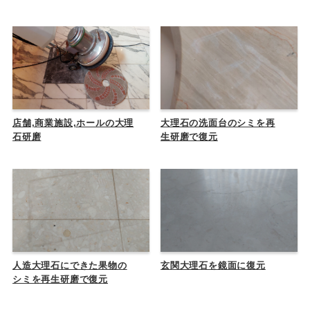
店舗,商業施設,ホールの大理
大理石の洗面台のシミを再
石研磨
生研磨で復元
人造大理石にできた果物の
玄関大理石を鏡面に復元
シミを再生研磨で復元