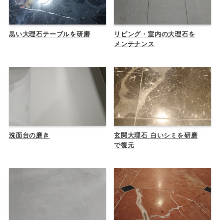
黒い大理石テーブルを研磨
リビング・室内の大理石を
メンテナンス
洗面台の磨き
玄関大理石 白いシミを研磨
で復元