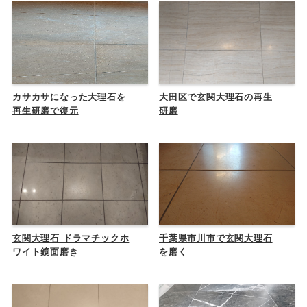
カサカサになった大理石を
大田区で玄関大理石の再生
再生研磨で復元
研磨
玄関大理石 ドラマチックホ
千葉県市川市で玄関大理石
ワイト鏡面磨き
を磨く