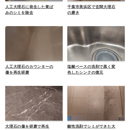
人工大理石に発生した黄ば
千葉市美浜区で玄関大理石
みのシミを除去
の磨き
人工大理石のカウンターの
塩酸ベースの洗剤で黒く変
傷を再生研磨
色したシンクの復元
大理石の傷を研磨で再生
酸性洗剤でシミができた大